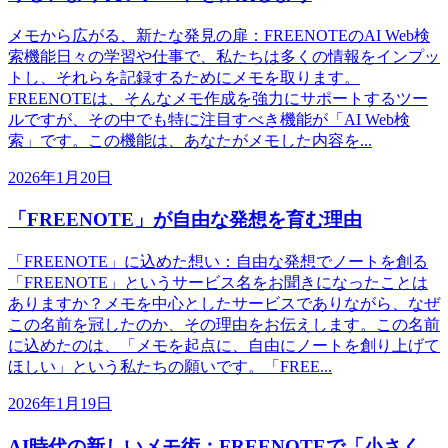
メモから広がる、新たな発見の扉：FREENOTEのAI Web検
索機能日々の学習や仕事で、私たちは多くの情報をインプッ
トし、それらを記録するためにメモを取ります。
FREENOTEは、そんなメモ作成を強力にサポートするツー
ルですが、その中でも特に注目すべき機能が「AI Web検
索」です。この機能は、あなたがメモした内容を...
2026年1月20日
「FREENOTE」が自由な発想を育む理由
「FREENOTE」に込めた想い：自由な発想でノートを創る
「FREENOTE」というサービス名をお聞きになったことは
ありますか？メモを中心としたサービスでありながら、なぜ
この名前を冠したのか、その理由をお伝えします。この名前
に込めたのは、「メモを起点に、自由にノートを創り上げて
ほしい」という私たちの願いです。「FREE...
2026年1月19日
AI時代の新しいメモ術：FREENOTEで「小さく、