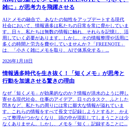
雑に」が思考力を飛躍させる
AIとメモの融合で、あなたの知性をアップデートする現代
社会において、情報過多は私たちの日常を常に脅かしていま
す。日々、私たちは無数の情報に触れ、それらを記憶し、活
用していく必要があります。しかし、その情報整理や活用に
多くの時間と労力を費やしていませんか？「FREENOTE」
は、「小さく雑にメモを取り、AIで体系化する」...
2026年1月18日
情報過多時代を生き抜く！「短くメモ」が思考と
行動を加速させる驚きの理由
なぜ「短くメモ」が効果的なのか？情報が洪水のように押し
寄せる現代社会。仕事のアイデア、日々のタスク、ふとした
閃きなど、私たちの周りには常に膨大な情報が溢れていま
す。これらの情報をすべて長文で記録しようとすると、かえ
って整理がつかなくなり、頭の中が混乱してしまうことは少
なくありません。しかし、メモを「短く」記録することに...