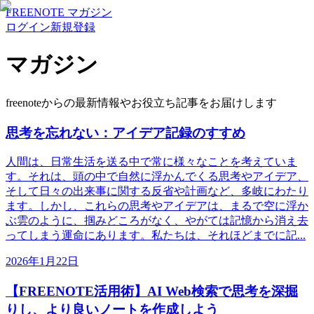
FREENOTE マガジン
ログイン
新規登録
マガジン
freenoteからの最新情報やお役立ち記事をお届けします
思考を忘れない：アイデア記録のすすめ
人間は、日常生活を送る中で常に様々なことを考えていま
す。それは、頭の中で自然に浮かんでくる思考やアイデア、
そして日々の出来事に関する反省や計画など、多岐にわたり
ます。しかし、これらの思考やアイデアは、まるで空に浮か
ぶ雲のように、掴みどころがなく、やがては記憶から消え去
ってしまう運命にあります。私たちは、それほどまでに記...
2026年1月22日
【FREENOTE活用術】AI Web検索で思考を深掘
りし、より良いノートを作成しよう